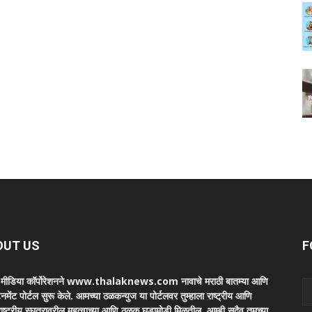
OUT US
F
ा मीडिया कॉर्पोरेशनने www.thalaknews.com नावाचे मराठी बातम्या आणि
ेनमेंट पोर्टल सुरू केले. आमच्या ठळकन्युज या पोर्टलवर तुम्हाला राष्ट्रीय आणि
ाष्ट्रीय स्घतरावरील महत्वाच्या आणि ठळक घडामोडी मिळतील. आम्ही सदैव तुमच्या