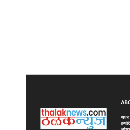
AB
अक्षर
इन्फोट
आंतरर