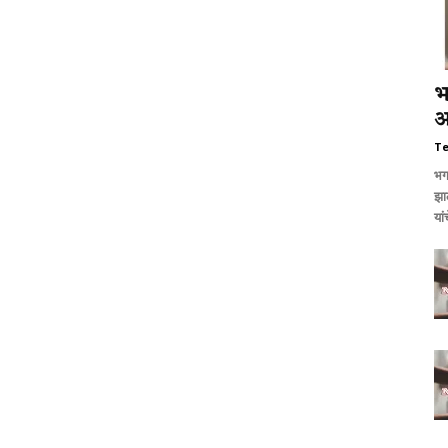
भ
अ
T
भगव
झा
यां