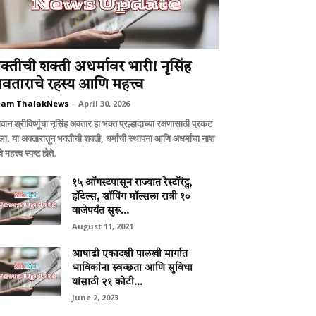
क्तीची शक्ती अधर्मावर भारी! नृसिंह
वताराचे रहस्य आणि महत्त्व
eam ThalakNews
-
April 30, 2026
ान श्रीविष्णूंचा नृसिंह अवतार हा भक्त प्रल्हादाच्या रक्षणासाठी प्रकट
ला. या अवतारातून भक्तीची शक्ती, धर्माची स्थापना आणि अधर्माचा नाश
चे महत्त्व स्पष्ट होते.
१५ ऑगस्टपासून राज्यात रेस्टॉरंट्स,
हॉटेल्स, शॉपिंग मॉल्सला रात्री १०
वाजेपर्यंत सुरू...
August 11, 2021
आषाढी एकादशी पालखी मार्गात
भाविकांना स्‍वच्‍छता आणि सुविधा
यांसाठी २१ कोटी...
June 2, 2023