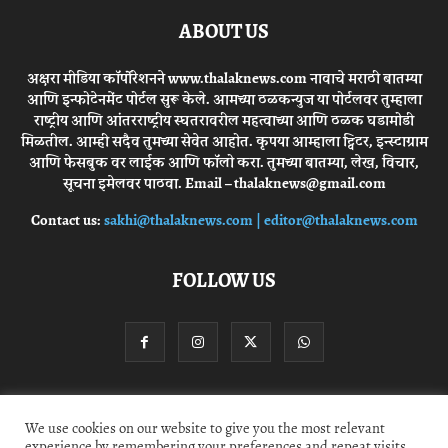
ABOUT US
अक्षरा मीडिया कॉर्पोरेशनने www.thalaknews.com नावाचे मराठी बातम्या
आणि इन्फोटेनमेंट पोर्टल सुरू केले. आमच्या ठळकन्युज या पोर्टलवर तुम्हाला
राष्ट्रीय आणि आंतरराष्ट्रीय स्घतरावरील महत्वाच्या आणि ठळक घडामोडी
मिळतील. आम्ही सदैव तुमच्या सेवेत आहोत. कृपया आम्हाला ट्विटर, इन्स्टाग्राम
आणि फेसबुक वर लाईक आणि फॉलो करा. तुमच्या बातम्या, लेख, विचार,
सूचना इमेलवर पाठवा. Email – thalaknews@gmail.com
Contact us:
sakhi@thalaknews.com | editor@thalaknews.com
FOLLOW US
Privacy Policy
Contact Us
We use cookies on our website to give you the most relevant
experience by remembering your preferences and repeat visits.