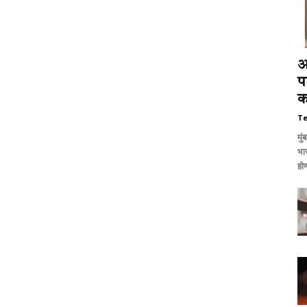
आ
पा
क
T
मुं
भा
होण