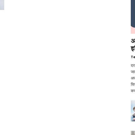
आ
इ
T
दर
जात
अप
सि
कर