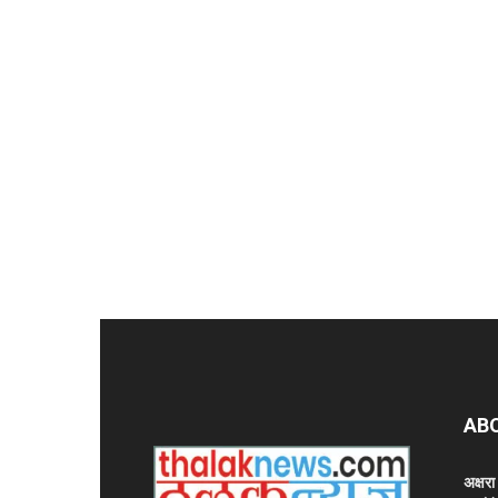
AB
अक्षर