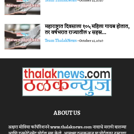
Team ThalakNews
-
October 21, 2020
महाराष्ट्रात दिवसाला १०५ महिला गायब होतात,
तर वर्षभरात राज्यातील ४ सहस्र...
Team ThalakNews
-
October 21, 2020
ABOUT US
अक्षरा मीडिया कॉर्पोरेशनने www.thalaknews.com नावाचे मराठी बातम्या
आणि इन्फोटेनमेंट पोर्टल सुरू केले. आमच्या ठळकन्युज या पोर्टलवर तुम्हाला