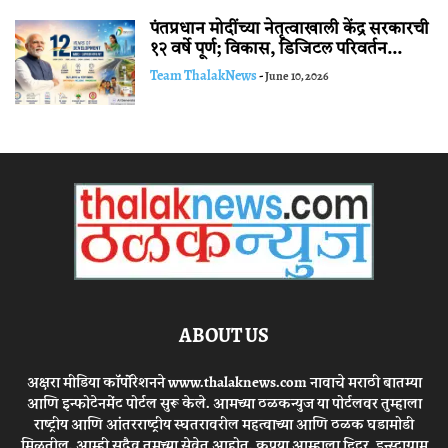
पंतप्रधान मोदींच्या नेतृत्वाखाली केंद्र सरकारची
१२ वर्षे पूर्ण; विकास, डिजिटल परिवर्तन...
Team ThalakNews
-
June 10, 2026
ABOUT US
अक्षरा मीडिया कॉर्पोरेशनने www.thalaknews.com नावाचे मराठी बातम्या
आणि इन्फोटेनमेंट पोर्टल सुरू केले. आमच्या ठळकन्युज या पोर्टलवर तुम्हाला
राष्ट्रीय आणि आंतरराष्ट्रीय स्घतरावरील महत्वाच्या आणि ठळक घडामोडी
मिळतील. आम्ही सदैव तुमच्या सेवेत आहोत. कृपया आम्हाला ट्विटर, इन्स्टाग्राम