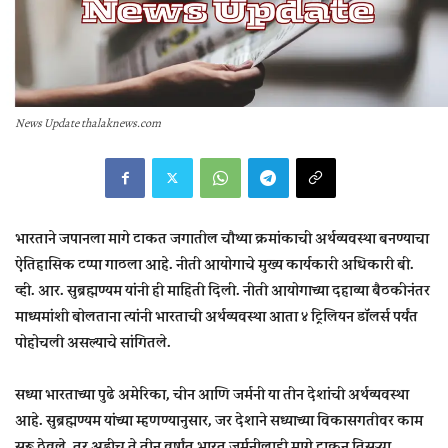
News Update thalaknews.com
भारताने जपानला मागे टाकत जगातील चौथ्या क्रमांकाची अर्थव्यवस्था बनण्याचा
ऐतिहासिक टप्पा गाठला आहे. नीती आयोगाचे मुख्य कार्यकारी अधिकारी बी.
व्ही. आर. सुब्रह्मण्यम यांनी ही माहिती दिली. नीती आयोगाच्या दहाव्या बैठकीनंतर
माध्यमांशी बोलताना त्यांनी भारताची अर्थव्यवस्था आता
४ ट्रिलियन डॉलर्स
पर्यंत
पोहोचली असल्याचे सांगितले.
सध्या भारताच्या पुढे अमेरिका, चीन आणि जर्मनी या तीन देशांची अर्थव्यवस्था
आहे. सुब्रह्मण्यम यांच्या म्हणण्यानुसार, जर देशाने सध्याच्या विकासगतीवर काम
सुरू ठेवले, तर
अडीच ते तीन वर्षांत भारत जर्मनीलाही मागे टाकून तिसऱ्या