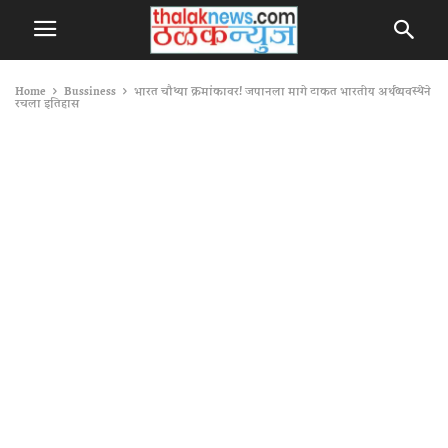
Home
Bussiness
भारत चौथ्या क्रमांकावर! जपानला मागे टाकत भारतीय अर्थव्यवस्थेने
रचला इतिहास