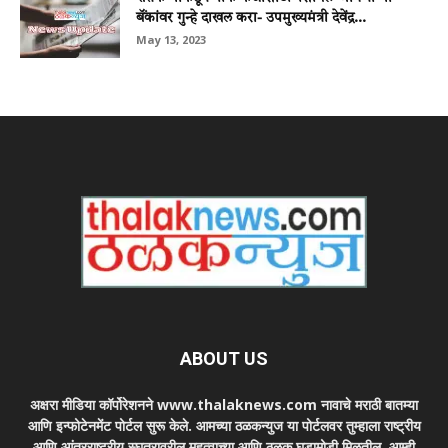
बॅंकांवर गुन्हे दाखल करा- उपमुख्यमंत्री देवेंद्र...
May 13, 2023
ABOUT US
अक्षरा मीडिया कॉर्पोरेशनने www.thalaknews.com नावाचे मराठी बातम्या
आणि इन्फोटेनमेंट पोर्टल सुरू केले. आमच्या ठळकन्युज या पोर्टलवर तुम्हाला राष्ट्रीय
आणि आंतरराष्ट्रीय स्घतरावरील महत्वाच्या आणि ठळक घडामोडी मिळतील. आम्ही