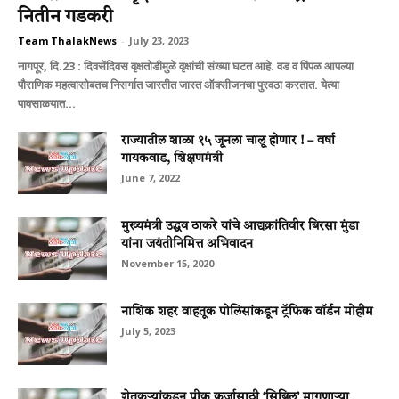
नितीन गडकरी
Team ThalakNews
-
July 23, 2023
नागपूर, दि.23 : दिवसेंदिवस वृक्षतोडीमुळे वृक्षांची संख्या घटत आहे. वड व पिंपळ आपल्या
पौराणिक महत्वासोबतच निसर्गात जास्तीत जास्त ऑक्सीजनचा पुरवठा करतात. येत्या
पावसाळयात...
राज्यातील शाळा १५ जूनला चालू होणार ! – वर्षा
गायकवाड, शिक्षणमंत्री
June 7, 2022
मुख्यमंत्री उद्धव ठाकरे यांचे आद्यक्रांतिवीर बिरसा मुंडा
यांना जयंतीनिमित्त अभिवादन
November 15, 2020
नाशिक शहर वाहतूक पोलिसांकडून ट्रॅफिक वॉर्डन मोहीम
July 5, 2023
शेतकऱ्यांकडून पीक कर्जासाठी ‘सिबिल’ मागणाऱ्या