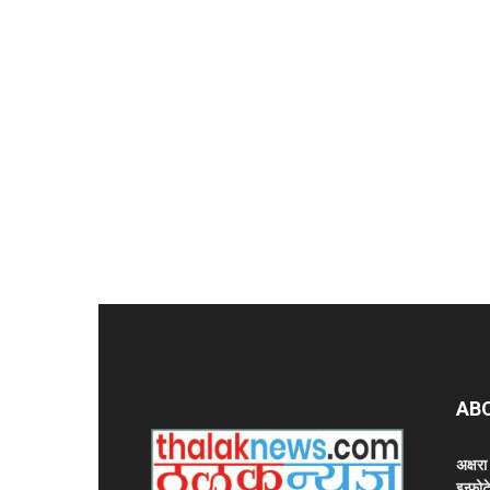
AB
अक्षर
इन्फोट