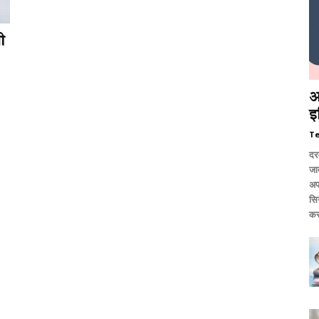
ी
आ
इ
T
दर
जात
अप
सि
कर