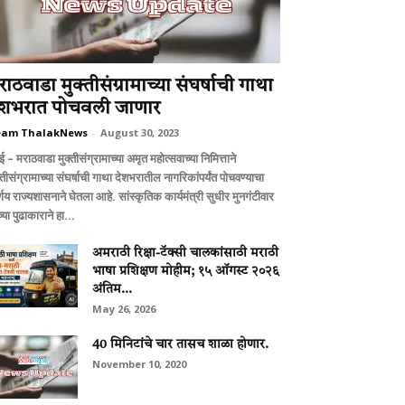
राठवाडा मुक्‍तीसंग्रामाच्‍या संघर्षाची गाथा
ेशभरात पोचवली जाणार
eam ThalakNews
-
August 30, 2023
बई – मराठवाडा मुक्‍तीसंग्रामाच्‍या अमृत महोत्‍सवाच्‍या निमित्ताने
्‍तीसंग्रामाच्‍या संघर्षाची गाथा देशभरातील नागरिकांपर्यंत पोचवण्‍याचा
्णय राज्‍यशासनाने घेतला आहे. सांस्‍कृतिक कार्यमंत्री सुधीर मुनगंटीवार
च्‍या पुढाकाराने हा...
अमराठी रिक्षा-टॅक्सी चालकांसाठी मराठी
भाषा प्रशिक्षण मोहीम; १५ ऑगस्ट २०२६
अंतिम...
May 26, 2026
40 मिनिटांचे चार तासच शाळा होणार.
November 10, 2020