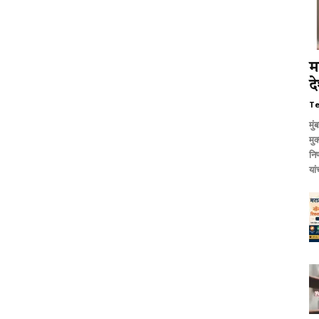
म
द
T
मुं
मुक
निर
यां