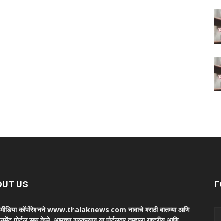
OUT US
F
ा मीडिया कॉर्पोरेशनने www.thalaknews.com नावाचे मराठी बातम्या आणि
ेनमेंट पोर्टल सुरू केले. आमच्या ठळकन्युज या पोर्टलवर तुम्हाला राष्ट्रीय आणि