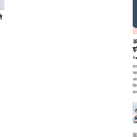
े
आ
इ
T
दर
जात
अप
सि
कर