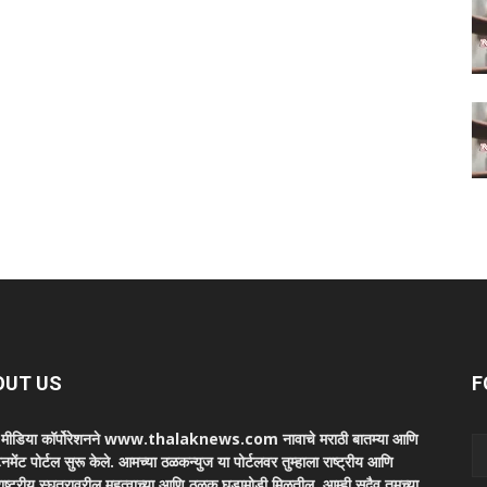
OUT US
F
ा मीडिया कॉर्पोरेशनने www.thalaknews.com नावाचे मराठी बातम्या आणि
ेनमेंट पोर्टल सुरू केले. आमच्या ठळकन्युज या पोर्टलवर तुम्हाला राष्ट्रीय आणि
ाष्ट्रीय स्घतरावरील महत्वाच्या आणि ठळक घडामोडी मिळतील. आम्ही सदैव तुमच्या