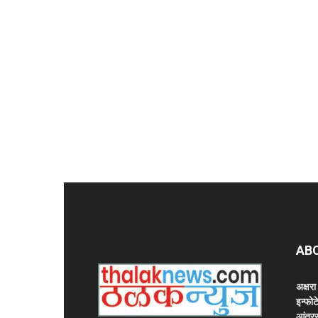
AB
अक्षर
इन्फोट
आंतरर