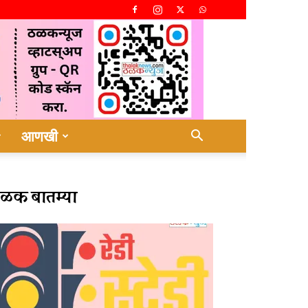
आणखी
ळक बातम्या