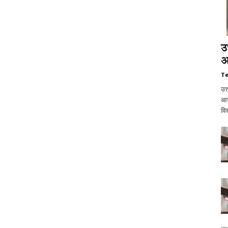
उत
आ
T
उत्
आज
वि