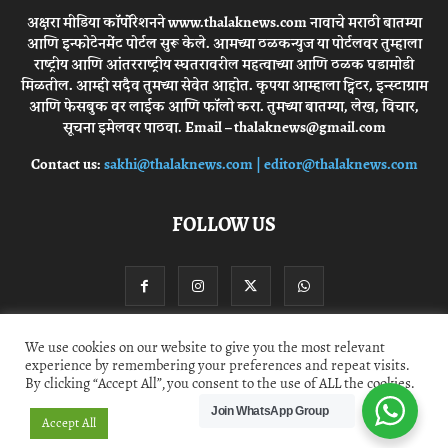
अक्षरा मीडिया कॉर्पोरेशनने www.thalaknews.com नावाचे मराठी बातम्या
आणि इन्फोटेनमेंट पोर्टल सुरू केले. आमच्या ठळकन्युज या पोर्टलवर तुम्हाला
राष्ट्रीय आणि आंतरराष्ट्रीय स्घतरावरील महत्वाच्या आणि ठळक घडामोडी
मिळतील. आम्ही सदैव तुमच्या सेवेत आहोत. कृपया आम्हाला ट्विटर, इन्स्टाग्राम
आणि फेसबुक वर लाईक आणि फॉलो करा. तुमच्या बातम्या, लेख, विचार,
सूचना इमेलवर पाठवा. Email – thalaknews@gmail.com
Contact us:
sakhi@thalaknews.com | editor@thalaknews.com
FOLLOW US
We use cookies on our website to give you the most relevant
experience by remembering your preferences and repeat visits.
Privacy Policy
Contact Us
By clicking “Accept All”, you consent to the use of ALL the cookies.
Join WhatsApp Group
© thalaknews.com 2024 All Rights Reserved. Akshara Media Corp.
Accept All