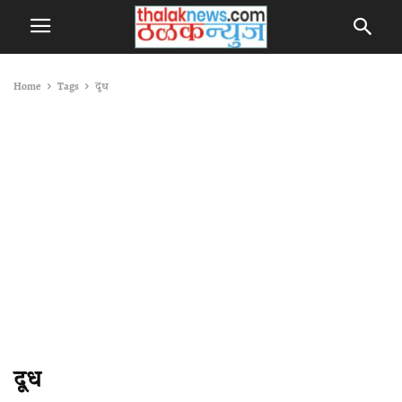
Home
Tags
दूध
दूध