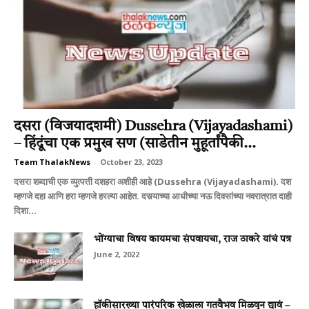
दसरा (विजयादशमी) Dussehra (Vijayadashami)
– हिंदूंचा एक प्रमुख सण (साडेतीन मुहूर्तांपैकी...
Team ThalakNews
-
October 23, 2023
दसरा शब्दाची एक व्युत्पत्ती दशहरा अशीही आहे (Dussehra (Vijayadashami). दश
म्हणजे दहा आणि हरा म्हणजे हरल्या आहेत. दसर्‍याच्या आधीच्या नऊ दिवसांच्या नवरात्रात दाही
दिशा...
भोंग्याचा विषय कायमचा संपवायचा, राज ठाकरे यांचं पत्र
June 2, 2022
हॉकीसारख्या पारंपरिक खेळाला गतवैभव मिळवून द्यावं –