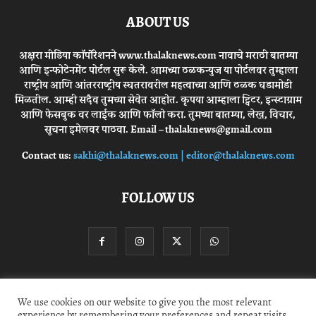
ABOUT US
अक्षरा मीडिया कॉर्पोरेशनने www.thalaknews.com नावाचे मराठी बातम्या
आणि इन्फोटेनमेंट पोर्टल सुरू केले. आमच्या ठळकन्युज या पोर्टलवर तुम्हाला
राष्ट्रीय आणि आंतरराष्ट्रीय स्घतरावरील महत्वाच्या आणि ठळक घडामोडी
मिळतील. आम्ही सदैव तुमच्या सेवेत आहोत. कृपया आम्हाला ट्विटर, इन्स्टाग्राम
आणि फेसबुक वर लाईक आणि फॉलो करा. तुमच्या बातम्या, लेख, विचार,
सूचना इमेलवर पाठवा. Email – thalaknews@gmail.com
Contact us:
sakhi@thalaknews.com | editor@thalaknews.com
FOLLOW US
Privacy Policy
Contact Us
We use cookies on our website to give you the most relevant
experience by remembering your preferences and repeat visits.