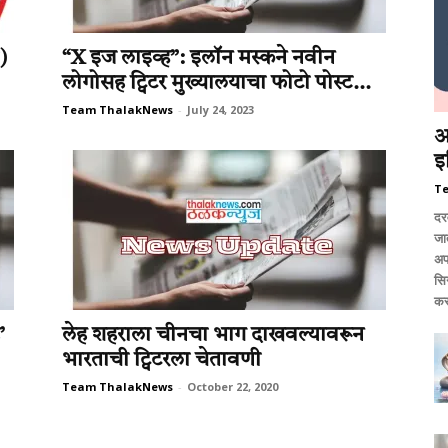
)
“X इज लाइव्ह”: इलॉन मस्कने नवीन
लोगोसह ट्विटर मुख्यालयाचा फोटो पोस्ट...
Team ThalakNews
-
July 24, 2023
आ
इ
T
दर
जात
अप
सि
कर
’
लेह शहराला चीनचा भाग दाखवल्यावरून
भारताची ट्विटरला चेतावणी
Team ThalakNews
-
October 22, 2020