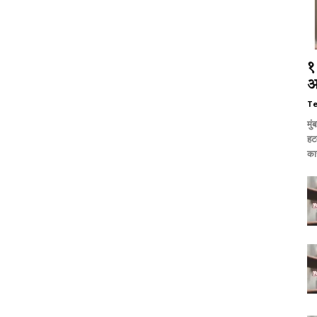
१
आ
T
मुं
हट
का