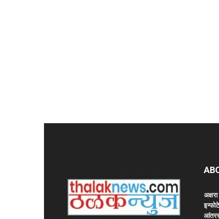
AB
अक्षर
इन्फोट
आंतरर