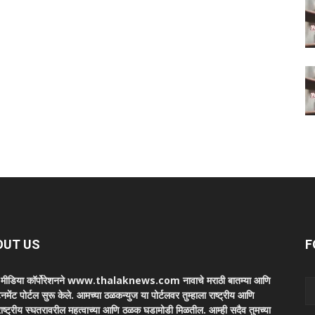
OUT US
F
ा मीडिया कॉर्पोरेशनने www.thalaknews.com नावाचे मराठी बातम्या आणि
ेनमेंट पोर्टल सुरू केले. आमच्या ठळकन्युज या पोर्टलवर तुम्हाला राष्ट्रीय आणि
ाष्ट्रीय स्घतरावरील महत्वाच्या आणि ठळक घडामोडी मिळतील. आम्ही सदैव तुमच्या