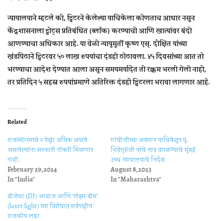
न्यायालयाने म्हटले की, ट्विटरने केलेल्या याचिकेला कोणताच आधार नसून
केंद्रशासनाला ट्वीट्स प्रतिबंधित (ब्लॉक) करण्याची आणि खात्यांवर बंदी
आणण्याचा अधिकार आहे. या वेळी न्यायूमूर्ती कृष्ण एस्. दीक्षित यांच्या
खंडपिठाने ट्विटरवर ५० लाख रुपयांचा दंडही ठोठावला. ४५ दिवसांच्या आत तो
भरण्याचा आदेश देण्यात आला असून समयमर्यादेत ती रक्कम भरली गेली नाही,
तर प्रतिदिन ५ सहस्र रुपयांप्रमाणे अतिरिक्त दंडही ट्विटरला भरावा लागणार आहे.
Related
राजस्थानमध्ये २ पेक्षा अधिक अपत्ये
गांधीजींच्‍या अवमान याचिकेतून पू.
असलेल्यांना सरकारी नोकरी मिळणार
भिडेगुरुजी यांचे नाव वगळण्‍याचे मुंबई
नाही.
उच्‍च न्‍यायालयाचे निर्देश
February 29, 2024
August 8, 2023
In "India"
In "Maharashtra"
डीजेचा (DJ) आवाज आणि ‘लेझर बीम’
(laser light) च्‍या विरोधात सर्वपक्षीय
राजकीय लढा