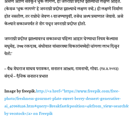
असणे आणि सडकून भूक लागणे, ही जठराग्नी प्रदीप्त झाल्याची लक्षणे आहेत.
(केवळ ‘भूक लागणे’ हे जठराग्नी प्रदीप्त झाल्याचे लक्षण नव्हे.) ही लक्षणे निर्माण
होत नसतील, तर रात्रीचे जेवण ८ वाजण्यापूर्वी, तसेच अल्प प्रमाणात जेवावे. असे
केल्याने सकाळपर्यंत ते नीट पचून जठराग्नी प्रदीप्त होतो.
जठराग्नी प्रदीप्त झाल्यावरच सकाळचा पहिला आहार घेण्याचा नियम केल्यास
मधुमेह, उच्च रक्तदाब, संधीवात यांसारख्या विकारांमध्येही चांगला लाभ दिसून
येतो.’
– वैद्य मेघराज माधव पराडकर, सनातन आश्रम, रामनाथी, गोवा. (१४.४.२०२३)
संदर्भ – दैनिक सनातन प्रभात
Image by freepik.
http://<a href=”https://www.freepik.com/free-
photo/freshness-gourmet-plate-sweet-berry-dessert-generative-
ai_40968256.htm#query=Breakfast&position=4&from_view=search&t
by vecstock</a> on Freepik