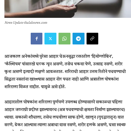
News Update thalaknews.com
आजकाल अनेकांमध्ये पुरेसा आहार घेऊनसुद्धा रक्तातील ‘हिमोग्लोबिन’,
‘कॅल्शियम’ यांसारखे घटक न्यून असणे, तसेच थकवा येणे, उत्साह नसणे, शरीर
कृश असणे इत्यादी लक्षणे आढळतात. शरिराची आहार उत्तम रितीने पचवण्याची
सिद्धता नसतांना खाल्ल्यास आहार नीट पचत नाही आणि अन्नातील पोषकांश
शरिराला मिळत नाहीत. यामुळे असे होते.
आहारातील पोषकांश शरिराला पूर्णपणे उपलब्ध होण्यासाठी सकाळचा पहिला
आहार जठराग्नी प्रदीप्त झाल्यावरच (अन्न पचवण्याची क्षमता निर्माण झाल्यावरच)
घ्यावा. सकाळी शौचाला, तसेच लघवीला साफ होणे, खालून (गुदद्वारातून) वात
सरणे, ढेकर आल्यास त्याला अन्नाचा वास नसणे, शरीर हलके असणे, घसा स्वच्छ