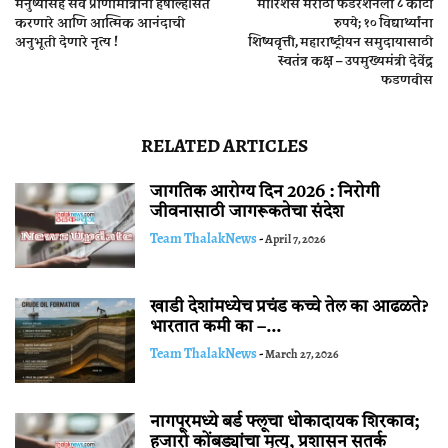
मनुष्‍यासह सर्व प्राणीमात्रांना हर्षोल्‍हसित
मॉरिशस मराठी फेडरेशनला ८ कोटी
करणारे आणि आत्‍मिक आनंदाची
रुपये; १० विद्यार्थ्यांना
अनुभूती देणारे नृत्‍य !
शिष्यवृत्ती, महाराष्ट्रीयन समुदायासाठी
स्वतंत्र कक्ष – उपमुख्यमंत्री देवेंद्र
फडणवीस
RELATED ARTICLES
जागतिक आरोग्य दिन 2026 : निरोगी
जीवनासाठी जागरूकतेचा संदेश
Team ThalakNews
-
April 7, 2026
खाडी देशांमध्येच प्रचंड कच्चे तेल का आढळते?
भारतात कमी का –...
Team ThalakNews
-
March 27, 2026
नागपूरमध्ये बर्ड फ्लूचा धोकादायक शिरकाव;
हजारो कोंबड्यांचा मृत्यू, प्रशासन सतर्क