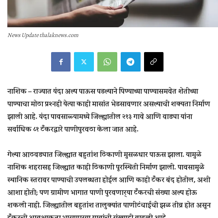
News Update thalaknews.com
नाशिक – राज्‍यात यंदा अल्‍प पाऊस पडल्‍याने पिण्‍याच्‍या पाण्‍यासमवेत शेतीच्‍या
पाण्‍याचा मोठा प्रश्‍नही येत्‍या काही मासांत भेडसावणार असल्‍याची शक्‍यता निर्माण
झाली आहे. यंदा पावसाळ्‍यामध्‍ये जिल्‍ह्यातील २१३ गावे आणि वाड्या यांना
सर्वाधिक ८१ टँकरद्वारे पाणीपुरवठा केला जात आहे.
गेल्‍या आठवड्यात जिल्‍ह्यात बहुतांश ठिकाणी मुसळधार पाऊस झाला. यामुळे
नाशिक शहरासह जिल्‍ह्यात काही ठिकाणी पूरस्‍थिती निर्माण झाली. पावसामुळे
स्‍थानिक स्‍तरावर पाण्‍याची उपलब्‍धता होईल आणि काही टँकर बंद होतील, अशी
आशा होती; पण ग्रामीण भागात पाणी पुरवणार्‍या टँकरची संख्‍या अल्‍प होऊ
शकली नाही. जिल्‍ह्यातील बहुतांश तालुक्‍यांत पाणीटंचाईची झळ तीव्र होत असून
टँकरची आवश्‍यकता भासणार्‍या गावांची संख्‍याही वाढली आहे.