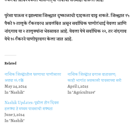
पुरेसा पाऊस न झाल्‍यास जिल्‍ह्यात दुष्‍काळाची दाहकता वाढू शकते. जिल्‍ह्यात १५
पैकी ७ तालुके टँकरवरच अवलंबित असून सर्वाधिक पाणीटंचाई येवला आणि
नांदगाव या २ तालुक्‍यांना भेडसावत आहे. येवला येथे सर्वाधिक २२, तर नांदगाव
येथे १८ टँकरने पाणीपुरवठा केला जात आहे.
Related
नाशिक जिल्ह्यातील धरणाचा पाणीसाठा
नाशिक जिल्ह्यात ढगाळ वातावरण;
अवघा १६ टक्के
काही भागांत अवकाळी पावसाच्या सरी
May 24, 2024
April 1, 2025
In "Nashik"
In "Agriculture"
Nashik Updates: पुढील तीन दिवस
हलक्या ते मध्यम पावसाची शक्यता
June 3, 2024
In "Nashik"