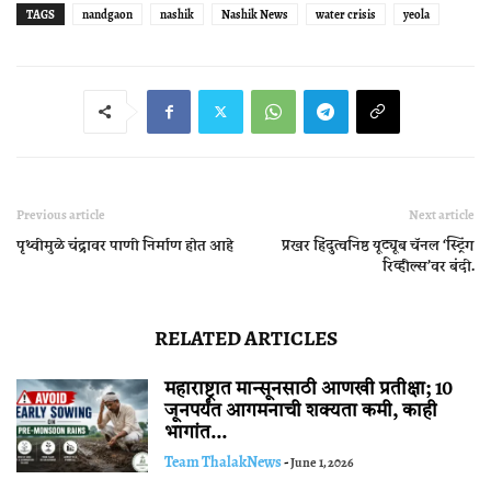
TAGS
nandgaon
nashik
Nashik News
water crisis
yeola
Previous article
Next article
पृथ्वीमुळे चंद्रावर पाणी निर्माण होत आहे
प्रखर हिंदुत्वनिष्ठ यूट्यूब चॅनल ‘स्ट्रिंग
रिव्हील्स’वर बंदी.
RELATED ARTICLES
महाराष्ट्रात मान्सूनसाठी आणखी प्रतीक्षा; 10
जूनपर्यंत आगमनाची शक्यता कमी, काही
भागांत...
Team ThalakNews
-
June 1, 2026