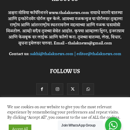
अक्षरा मीडिया कॉर्पोरेशनने www.thalaknews.com नावाचे मराठी बातम्या
आणि इन्फोटेनमेंट पोर्टल सुरू केले. आमच्या ठळकन्युज या पोर्टलवर तुम्हाला
राष्ट्रीय आणि आंतरराष्ट्रीय स्घतरावरील महत्वाच्या आणि ठळक घडामोडी
मिळतील. आम्ही सदैव तुमच्या सेवेत आहोत. कृपया आम्हाला ट्विटर, इन्स्टाग्राम
आणि फेसबुक वर लाईक आणि फॉलो करा. तुमच्या बातम्या, लेख, विचार,
सूचना इमेलवर पाठवा. Email – thalaknews@gmail.com
Contact us:
sakhi@thalaknews.com | editor@thalaknews.com
FOLLOW US
We use cookies on our website to give you the most relevant
experience by remembering your preferences and repeat visits.
Privacy Policy
Contact Us
By clicking “Accept All”, you consent to the use of ALL the cookies.
Join WhatsApp Group
© thalaknews.com 2024 All Rights Reserved. Akshara Media Corp.
Accept All