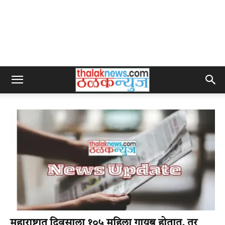
महाराष्ट्रात दिवसाला १०५ महिला गायब होतात, तर