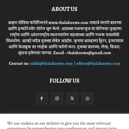
ABOUT US
अक्षरा मीडिया कॉर्पोरेशनने www.thalaknews.com नावाचे मराठी बातम्या
आणि इन्फोटेनमेंट पोर्टल सुरू केले. आमच्या ठळकन्युज या पोर्टलवर तुम्हाला
राष्ट्रीय आणि आंतरराष्ट्रीय स्घतरावरील महत्वाच्या आणि ठळक घडामोडी
मिळतील. आम्ही सदैव तुमच्या सेवेत आहोत. कृपया आम्हाला ट्विटर, इन्स्टाग्राम
आणि फेसबुक वर लाईक आणि फॉलो करा. तुमच्या बातम्या, लेख, विचार,
सूचना इमेलवर पाठवा. Email – thalaknews@gmail.com
Contact us:
sakhi@thalaknews.com | editor@thalaknews.com
FOLLOW US
Privacy Policy
Contact Us
We use cookies on our website to give you the most relevant
experience by remembering your preferences and repeat visits.