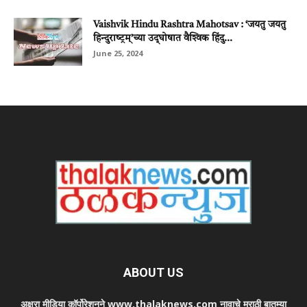
Vaishvik Hindu Rashtra Mahotsav : ‘जयतु जयतु
हिन्‍दुराष्‍ट्रम्’च्‍या उद़्‌घोषात वैश्‍विक हिंदु...
June 25, 2024
ABOUT US
अक्षरा मीडिया कॉर्पोरेशनने www.thalaknews.com नावाचे मराठी बातम्या