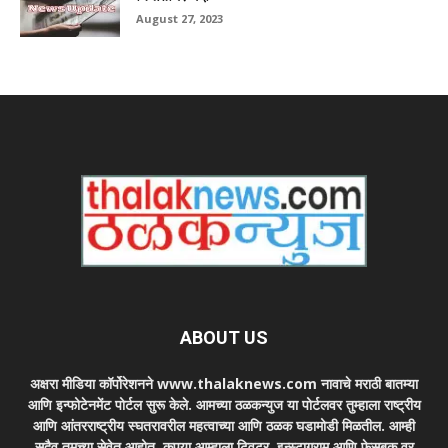
August 27, 2023
ABOUT US
अक्षरा मीडिया कॉर्पोरेशनने www.thalaknews.com नावाचे मराठी बातम्या
आणि इन्फोटेनमेंट पोर्टल सुरू केले. आमच्या ठळकन्युज या पोर्टलवर तुम्हाला राष्ट्रीय
आणि आंतरराष्ट्रीय स्घतरावरील महत्वाच्या आणि ठळक घडामोडी मिळतील. आम्ही
सदैव तुमच्या सेवेत आहोत. कृपया आम्हाला ट्विटर, इन्स्टाग्राम आणि फेसबुक वर