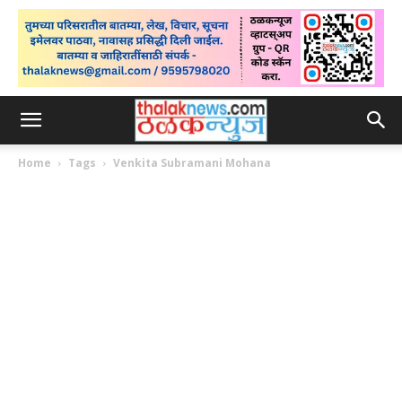
Home
Tags
Venkita Subramani Mohana