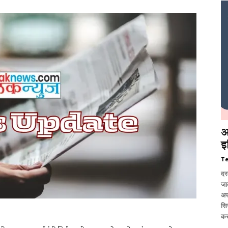
आ
इ
T
दर
जात
अप
सि
कर