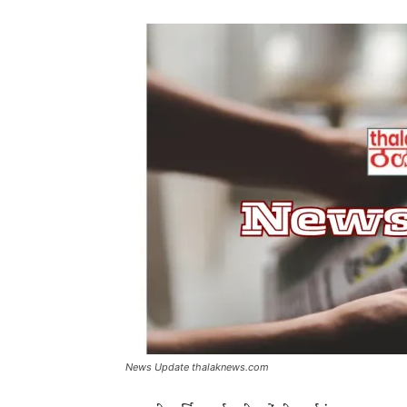
News Update thalaknews.com