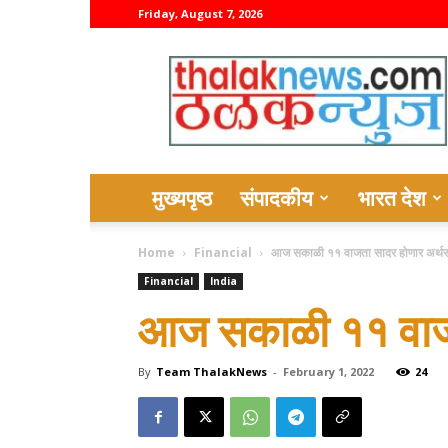
Friday, August 7, 2026
thalaknews
मुख्यपृष्ठ
संपादकीय
भारत देश
Home
Financial
आज सकाळी ११ वाजता सादर होणार अर्थस
Financial
India
आज सकाळी ११ वाजत
By
Team ThalakNews
-
February 1, 2022
24