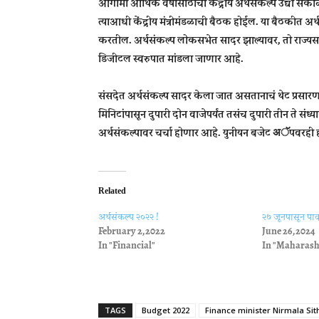
आगामी आर्थिक वर्षासाठीचा केंद्रीय अर्थसंकल्प उद्या सक
त्याआधी केंद्रीय मंत्रीमंडळाची बैठक होईल. या बैठकीत अर
करतील. अर्थसंकल्प लोकसभेत सादर झाल्यावर, तो राज्यसभे
डिजीटल स्वरुपात मांडला जाणार आहे.
संसदेत अर्थसंकल्प सादर केला जात असतानाचं थेट प्र
मिनिटांपासून दुपारी दोन वाजेपर्यंत तसंच दुपारी तीन ते स
अर्थसंकल्पावर चर्चा होणार आहे. युनीयन बजेट अॅपवरही 
Related
अर्थसंकल्प २०२२ !
२७ जूनपासून पाव
February 2, 2022
June 26, 2024
In "Financial"
In "Maharash
TAGS
Budget 2022
Finance minister Nirmala Si