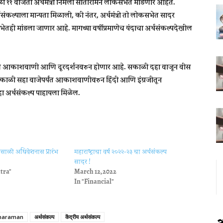
ाळी ११ वाजता अर्थमंत्री निर्मला सीतारामन लोकसभेत मांडणार आहेत.
्थसंकल्पाला मान्यता मिळाली, की नंतर, अर्थमंत्री तो लोकसभेत सादर
तही मांडला जाणार आहे. मागच्या वर्षीप्रमाणेच यंदाचा अर्थसंकल्पदेखील
सारण आकाशवाणी आणि दूरदर्शनवरुन होणार आहे. सकाळी दहा वाजून वीस
ंध्याकाळी सहा वाजेपर्यंत आकाशवाणीवरुन हिंदी आणि इंग्रजीतून
हा अर्थसंकल्प पाहायला मिळेल.
साळी अधिवेशनास प्रारंभ
महाराष्ट्राचा वर्ष २०२२-२३ चा अर्थसंकल्प
सादर !
tra"
March 12, 2022
In "Financial"
tharaman
अर्थसंकल्प
केंद्रीय अर्थसंकल्प