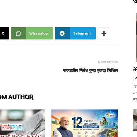
X
WhatsApp
Telegram
Next article
अ
राज्यातील निर्बंध पुन्हा एकदा शिथिल
T
‘रा
साध
OM AUTHOR
सा