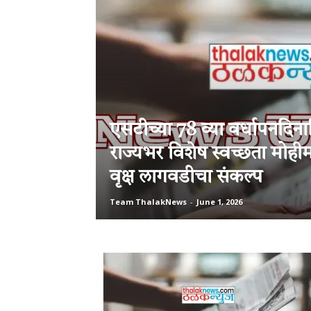
एसटीच्या 78 व्या वर्धापनदिनान
राज्यभर विशेष स्वच्छता मोही
वृक्ष लागवडीचा संकल्प
Team ThalakNews
-
June 1, 2026