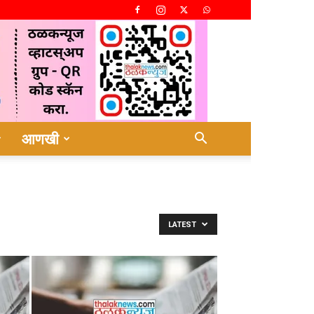
आणखी
LATEST