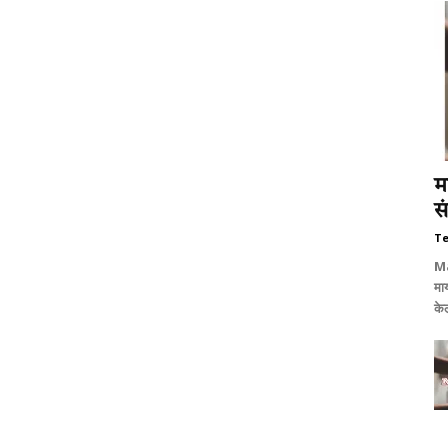
म
स
T
Ma
माय
केल