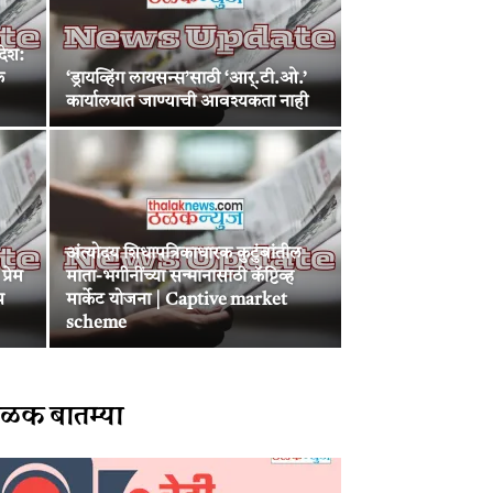
देश:
क
‘ड्रायव्हिंग लायसन्स’साठी ‘आर्.टी.ओ.’
कार्यालयात जाण्याची आवश्यकता नाही
अंत्योदय शिधापत्रिकाधारक कुटुंबांतील
्रेम
माता-भगीनींच्या सन्मानासाठी कॅप्टिव्ह
प
मार्केट योजना | Captive market
scheme
ळक बातम्या