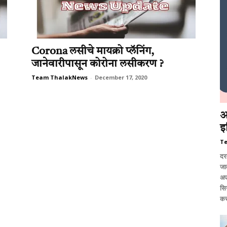
Corona लसीचे मायक्रो प्लॅनिंग,
जानेवारीपासून कोरोना लसीकरण ?
Team ThalakNews
-
December 17, 2020
आ
इ
T
दर
जात
अप
सि
कर