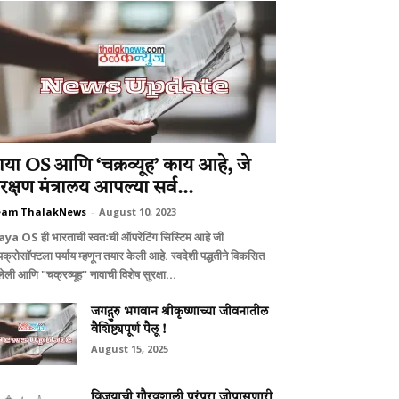
ाया OS आणि ‘चक्रव्यूह’ काय आहे, जे
ंरक्षण मंत्रालय आपल्या सर्व...
eam ThalakNews
-
August 10, 2023
ya OS ही भारताची स्वतःची ऑपरेटिंग सिस्टिम आहे जी
क्रोसॉफ्टला पर्याय म्हणून तयार केली आहे. स्वदेशी पद्धतीने विकसित
ेली आणि "चक्रव्यूह" नावाची विशेष सुरक्षा...
जगद्गुरु भगवान श्रीकृष्णाच्या जीवनातील
वैशिष्ट्यपूर्ण पैलू !
August 15, 2025
विजयाची गौरवशाली परंपरा जोपासणारी