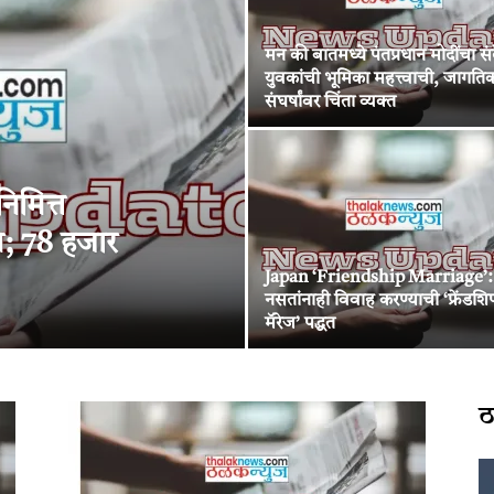
मन की बातमध्ये पंतप्रधान मोदींचा सं
युवकांची भूमिका महत्त्वाची, जागति
संघर्षांवर चिंता व्यक्त
िमित्त
म; 78 हजार
Japan ‘Friendship Marriage’: प
नसतांनाही विवाह करण्याची ‘फ्रेंडशि
मॅरेज’ पद्धत
ठ