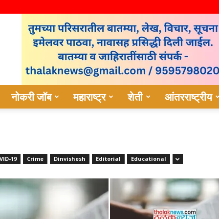
नोकरी जॉब
महाराष्ट्र
शेती
आंतरराष्ट्रीय
VID-19
Crime
Dinvishesh
Editorial
Educational