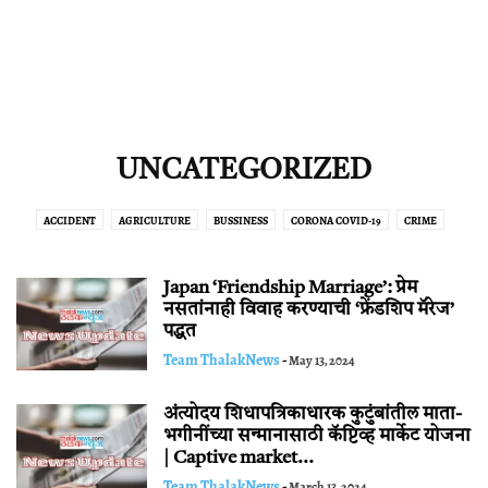
UNCATEGORIZED
ACCIDENT
AGRICULTURE
BUSSINESS
CORONA COVID-19
CRIME
DINVISHESH
EDITORIAL
EDUCATIONAL
ENTERTAINMENT
ENVIRONMENT
FINANCIAL
GENERAL KNOWLEDGE
HEALTH
INDIA
Japan ‘Friendship Marriage’: प्रेम
INTERNATIONAL NEWS
JOB NEWS
KUMBHMELA NASHIK
LITERARY
नसतांनाही विवाह करण्याची ‘फ्रेंडशिप मॅरेज’
पद्धत
MAHARASHTRA
MUMBAI
NASHIK
NAVRATRI
POLITICS
PUNE
Team ThalakNews
-
May 13, 2024
SCIENCE TECHNOLOGY
SPIRITUAL
SPORTS
TOURISM
WEATHER
अंत्योदय शिधापत्रिकाधारक कुटुंबांतील माता-
भगीनींच्या सन्मानासाठी कॅप्टिव्ह मार्केट योजना
| Captive market...
Team ThalakNews
-
March 13, 2024