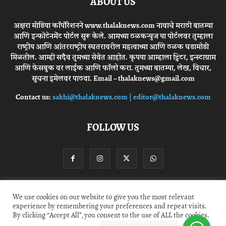
ABOUT US
अक्षरा मीडिया कॉर्पोरेशनने www.thalaknews.com नावाचे मराठी बातम्या
आणि इन्फोटेनमेंट पोर्टल सुरू केले. आमच्या ठळकन्युज या पोर्टलवर तुम्हाला
राष्ट्रीय आणि आंतरराष्ट्रीय स्घतरावरील महत्वाच्या आणि ठळक घडामोडी
मिळतील. आम्ही सदैव तुमच्या सेवेत आहोत. कृपया आम्हाला ट्विटर, इन्स्टाग्राम
आणि फेसबुक वर लाईक आणि फॉलो करा. तुमच्या बातम्या, लेख, विचार,
सूचना इमेलवर पाठवा. Email – thalaknews@gmail.com
Contact us:
sakhi@thalaknews.com | editor@thalaknews.com
FOLLOW US
We use cookies on our website to give you the most relevant
Privacy Policy
Contact Us
experience by remembering your preferences and repeat visits.
By clicking “Accept All”, you consent to the use of ALL the cookies.
© thalaknews.com 2024 All Rights Reserved. Akshara Media Corp.