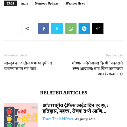
TAGS
india
Monsoon Updates
Weather News
Previous article
Next article
मान्सून काळातील संभाव्य दुर्घटना
गोव्यात कोरोनाच्या ‘के.पी.’ प्रकाराचे
टाळण्यासाठी सज्ज राहा
रुग्ण आढळले; मात्र चिंता करण्याची
आवश्यकता नाही
RELATED ARTICLES
आंतरराष्ट्रीय ट्रॅफिक लाईट दिन २०२६ :
इतिहास, महत्त्व, रोचक तथ्ये आणि...
Team ThalakNews
-
August 5, 2026