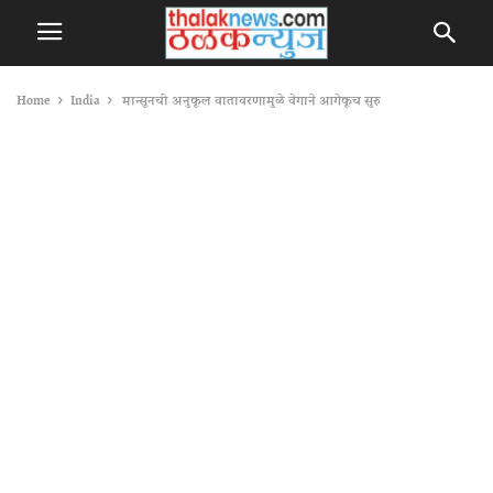
Home
India
मान्सूनची अनुकूल वातावरणामुळे वेगाने आगेकूच सुरु