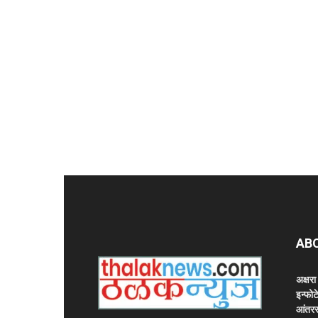
AB
अक्षर
इन्फोट
आंतरर