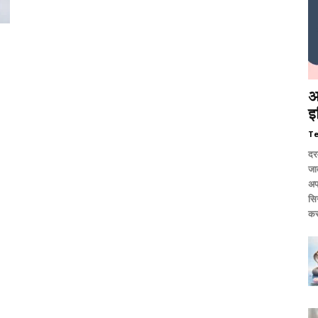
आ
इ
T
दर
जात
अप
सि
कर