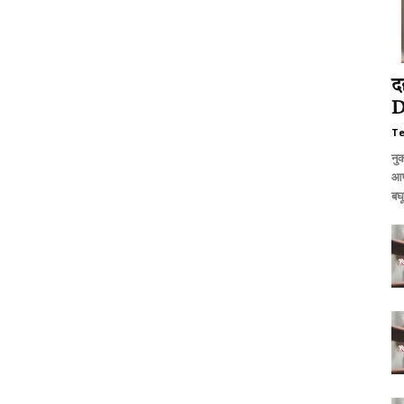
द
D
T
नु
आप
बघू