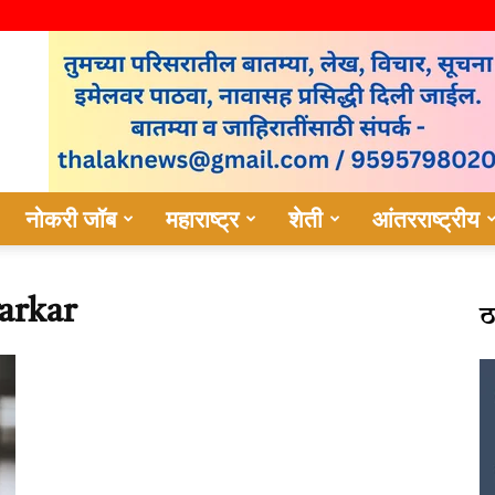
नोकरी जॉब
महाराष्ट्र
शेती
आंतरराष्ट्रीय
ठ
arkar