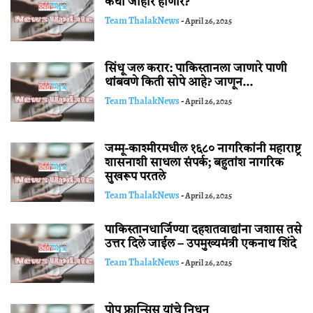
कधी जाहीर होणार?
Team ThalakNews
-
April 26, 2025
सिंधू जल करार: पाकिस्तानला जाणारे पाणी
थांबवणे किती सोपे आहे? जाणून...
Team ThalakNews
-
April 26, 2025
जम्मू-काश्मीरमधील १६८० नागरिकांनी महाराष्ट्र
शासनाशी साधला संपर्क; बहुतांश नागरिक
सुखरूप परतले
Team ThalakNews
-
April 26, 2025
पाकिस्तानधार्जिण्या दहशतवाद्यांना जशास तसे
उत्तर दिले जाईल – उपमुख्यमंत्री एकनाथ शिंदे
Team ThalakNews
-
April 26, 2025
पोप फ्रान्सिस यांचे निधन